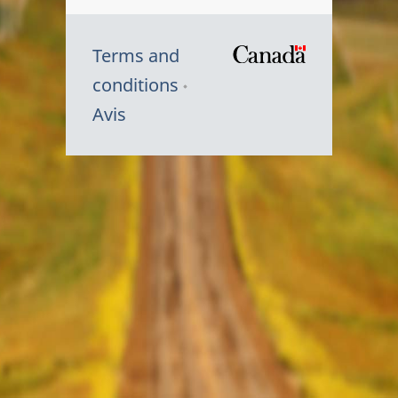
Terms and
/
conditions
Symbole
Avis
du
gouvernem
du
Canada