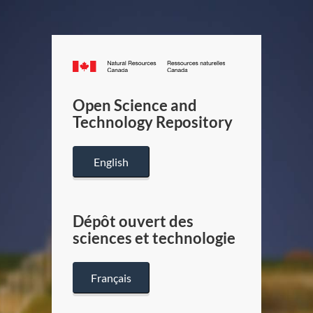
Canada.ca
/
Gouverneme
Open Science and
du
Technology Repository
Canada
English
Dépôt ouvert des
sciences et technologie
Français