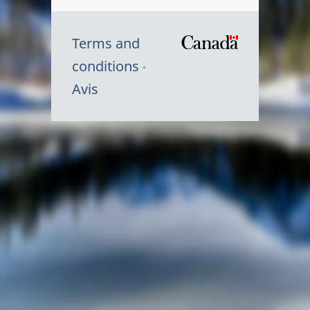
Terms and
/
conditions
Symbole
Avis
du
gouvernem
du
Canada