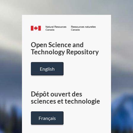
Canada.ca
/
Gouverneme
Open Science and
du
Technology Repository
Canada
English
Dépôt ouvert des
sciences et technologie
Français