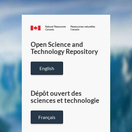
Canada.ca
/
Gouverneme
Open Science and
du
Technology Repository
Canada
English
Dépôt ouvert des
sciences et technologie
Français