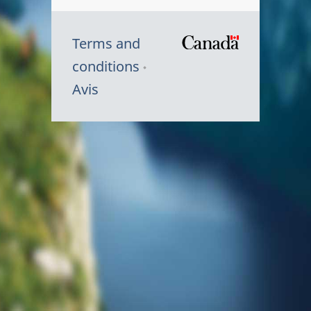
Terms and
/
conditions
Symbole
Avis
du
gouvernem
du
Canada