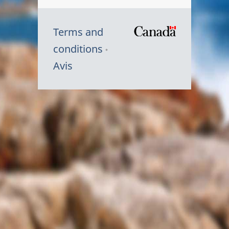
Terms and
/
conditions
Symbole
Avis
du
gouvernem
du
Canada