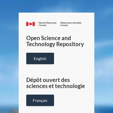
Canada.ca
/
Gouverneme
Open Science and
du
Technology Repository
Canada
English
Dépôt ouvert des
sciences et technologie
Français