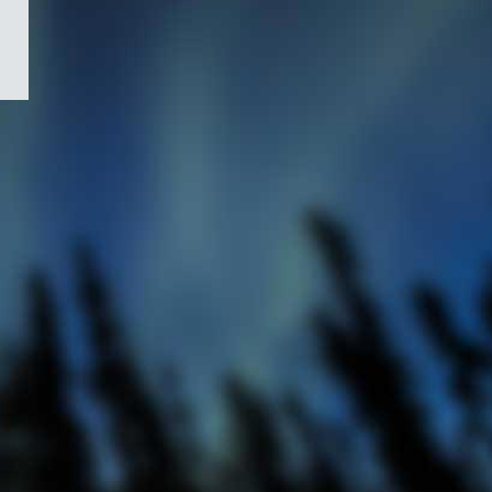
/
Symbole
du
gouvernement
du
Canada