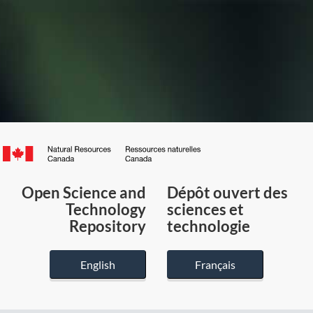
Canada.ca
/
Gouvernement
Open Science and
Dépôt ouvert des
du
Technology
sciences et
Canada
Repository
technologie
English
Français