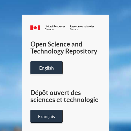
Canada.ca
/
Gouverneme
Open Science and
du
Technology Repository
Canada
English
Dépôt ouvert des
sciences et technologie
Français