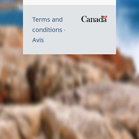
Terms and
/
conditions
Symbole
Avis
du
gouvernem
du
Canada