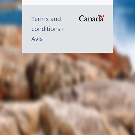
Terms and
/
conditions
Symbole
Avis
du
gouvernem
du
Canada