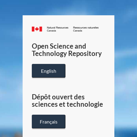
Canada.ca
/
Gouverneme
Open Science and
du
Technology Repository
Canada
English
Dépôt ouvert des
sciences et technologie
Français