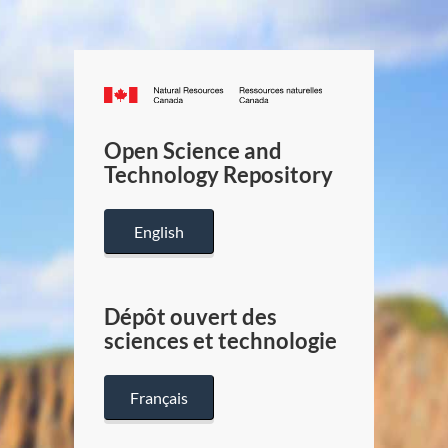
Canada.ca
/
Gouverneme
Open Science and
du
Technology Repository
Canada
English
Dépôt ouvert des
sciences et technologie
Français