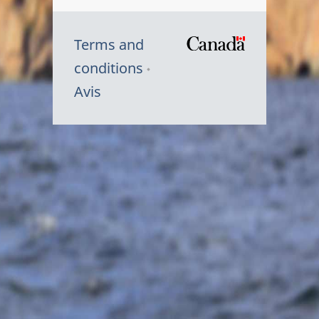
Terms and
/
conditions
Symbole
Avis
du
gouvernem
du
Canada