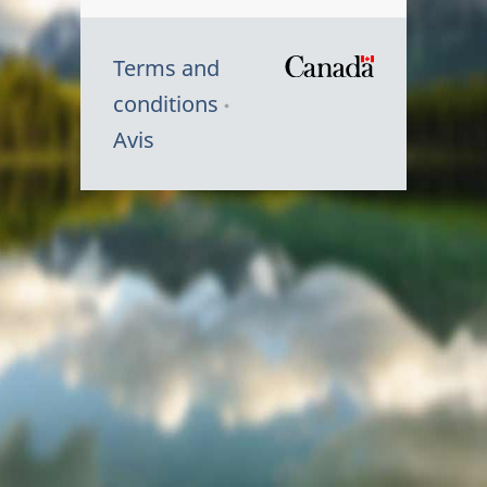
Terms and
/
conditions
Symbole
Avis
du
gouvernem
du
Canada