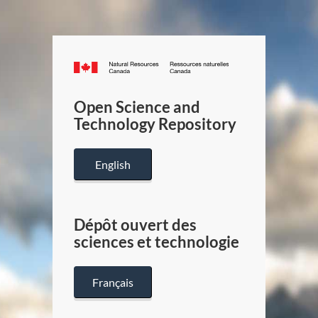
Canada.ca
/
Gouverneme
Open Science and
du
Technology Repository
Canada
English
Dépôt ouvert des
sciences et technologie
Français