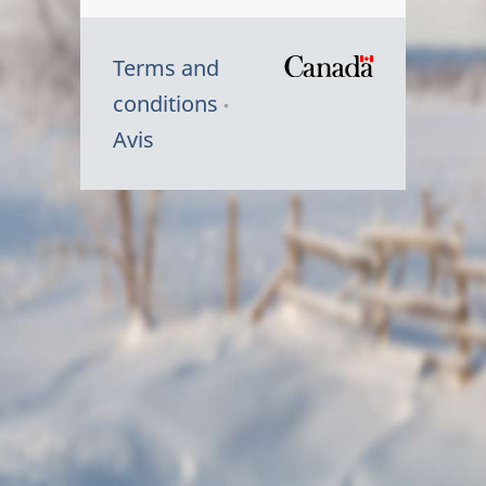
Terms and
/
conditions
Symbole
Avis
du
gouvernem
du
Canada