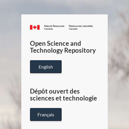
Canada.ca
/
Gouverneme
Open Science and
du
Technology Repository
Canada
English
Dépôt ouvert des
sciences et technologie
Français