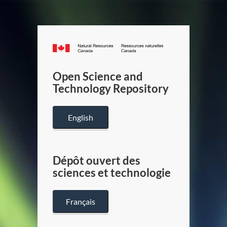
Canada.ca
/
Gouverneme
Open Science and
du
Technology Repository
Canada
English
Dépôt ouvert des
sciences et technologie
Français