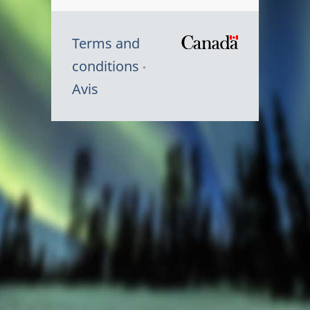
Terms and
/
conditions
Symbole
Avis
du
gouvernem
du
Canada