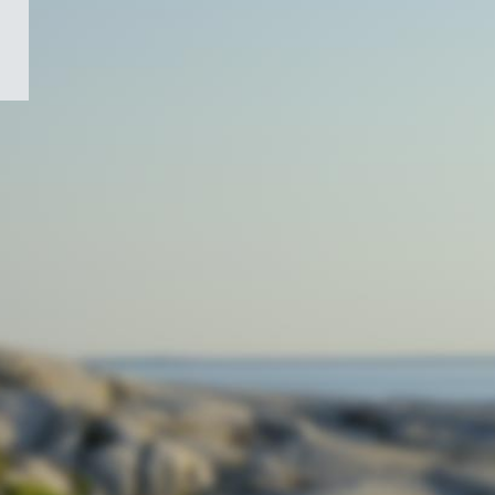
/
Symbole
du
gouvernement
du
Canada