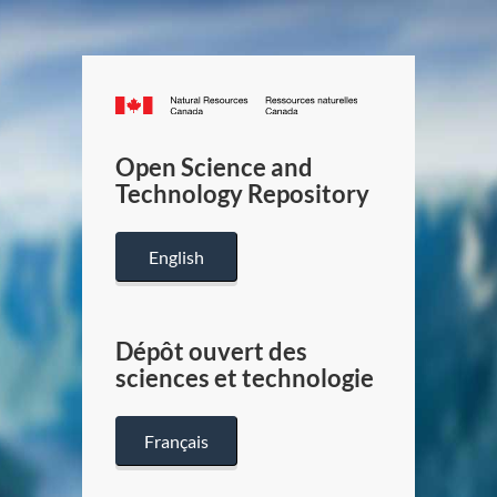
Canada.ca
/
Gouverneme
Open Science and
du
Technology Repository
Canada
English
Dépôt ouvert des
sciences et technologie
Français