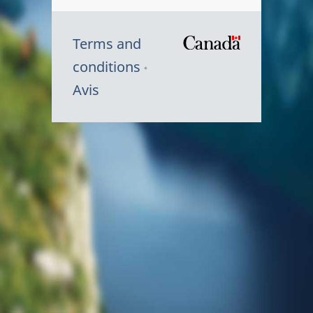
Terms and
/
conditions
Symbole
Avis
du
gouvernem
du
Canada