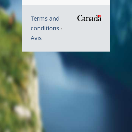
Terms and
/
conditions
Symbole
Avis
du
gouvernem
du
Canada