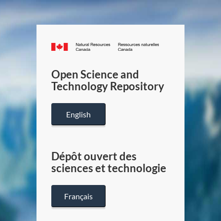
Canada.ca
/
Gouverneme
Open Science and
du
Technology Repository
Canada
English
Dépôt ouvert des
sciences et technologie
Français