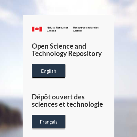
Canada.ca
/
Gouverneme
Open Science and
du
Technology Repository
Canada
English
Dépôt ouvert des
sciences et technologie
Français