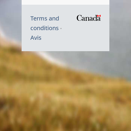
Terms and
/
conditions
Symbole
Avis
du
gouvernem
du
Canada