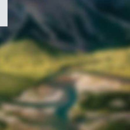
/
Symbole
du
gouvernement
du
Canada