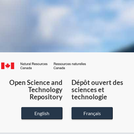
Canada.ca
/
Gouvernement
Open Science and
Dépôt ouvert des
du
Technology
sciences et
Canada
Repository
technologie
English
Français