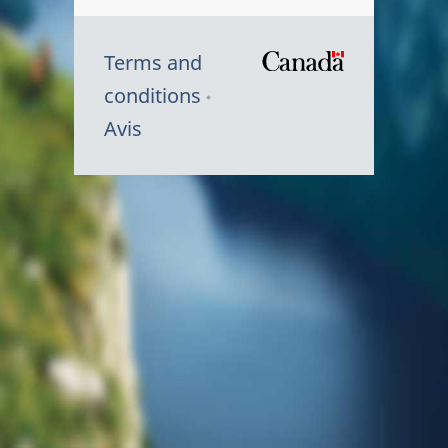
Terms and
/
conditions
Symbole
Avis
du
gouvernem
du
Canada