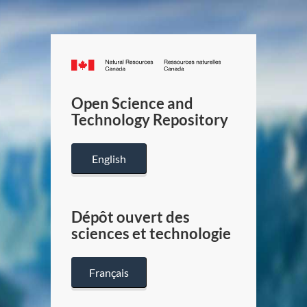
Canada.ca
/
Gouverneme
Open Science and
du
Technology Repository
Canada
English
Dépôt ouvert des
sciences et technologie
Français