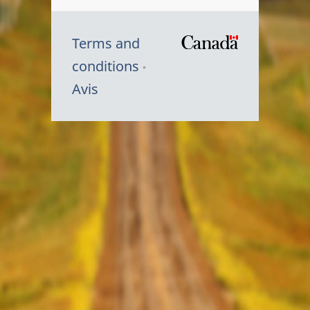
Terms and
/
conditions
Symbole
Avis
du
gouvernem
du
Canada