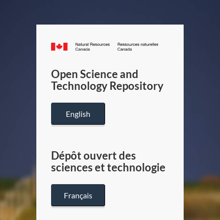
Canada.ca
/
Gouverneme
Open Science and
du
Technology Repository
Canada
English
Dépôt ouvert des
sciences et technologie
Français