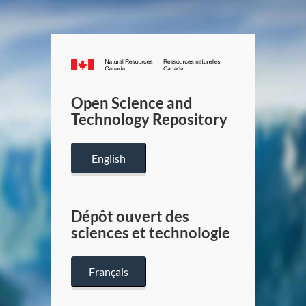
Canada.ca
/
Gouverneme
Open Science and
du
Technology Repository
Canada
English
Dépôt ouvert des
sciences et technologie
Français