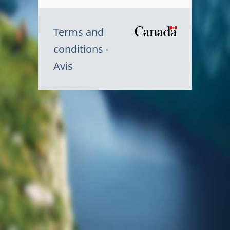
Terms and
/
conditions
Symbole
Avis
du
gouvernem
du
Canada