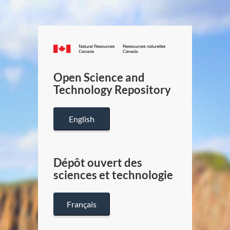
Canada.ca
/
Gouverneme
Open Science and
du
Technology Repository
Canada
English
Dépôt ouvert des
sciences et technologie
Français