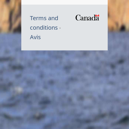
Terms and
/
conditions
Symbole
Avis
du
gouvernem
du
Canada