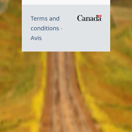
Terms and
/
conditions
Symbole
Avis
du
gouvernem
du
Canada