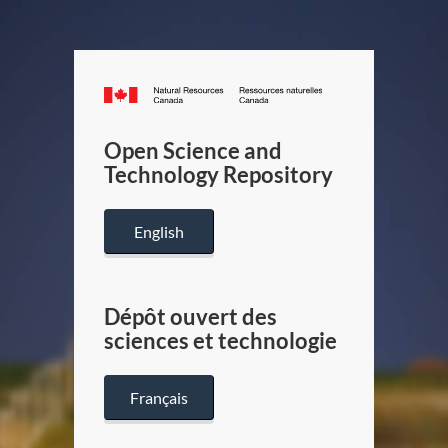
Canada.ca
/
Gouverneme
Open Science and
du
Technology Repository
Canada
English
Dépôt ouvert des
sciences et technologie
Français