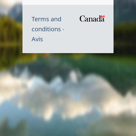
Terms and
/
conditions
Symbole
Avis
du
gouvernem
du
Canada