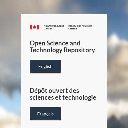
Canada.ca
/
Gouverneme
Open Science and
du
Technology Repository
Canada
English
Dépôt ouvert des
sciences et technologie
Français