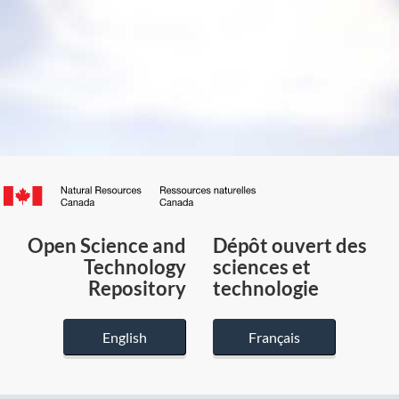
Canada.ca
/
Gouvernement
Open Science and
Dépôt ouvert des
du
Technology
sciences et
Canada
Repository
technologie
English
Français