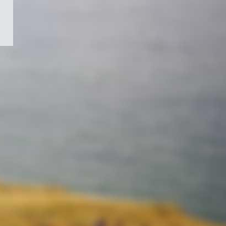
/
Symbole
du
gouvernement
du
Canada