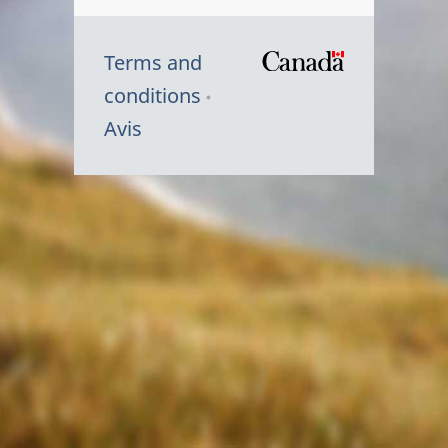
Terms and
/
conditions
Symbole
Avis
du
gouvernem
du
Canada