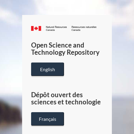
Canada.ca
/
Gouverneme
Open Science and
du
Technology Repository
Canada
English
Dépôt ouvert des
sciences et technologie
Français