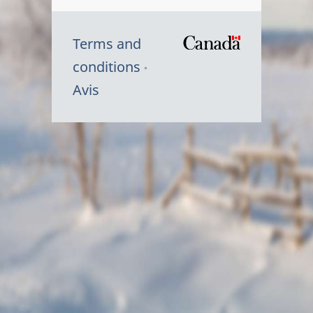
Terms and
/
conditions
Symbole
Avis
du
gouvernem
du
Canada