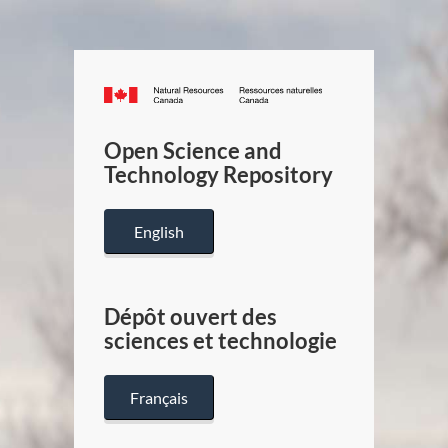
Canada.ca
/
Gouverneme
Open Science and
du
Technology Repository
Canada
English
Dépôt ouvert des
sciences et technologie
Français