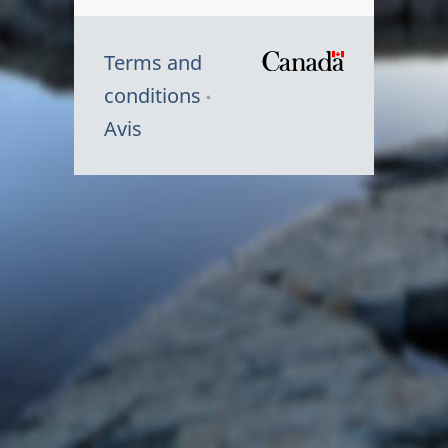
Terms and
/
conditions
Symbole
Avis
du
gouvernem
du
Canada