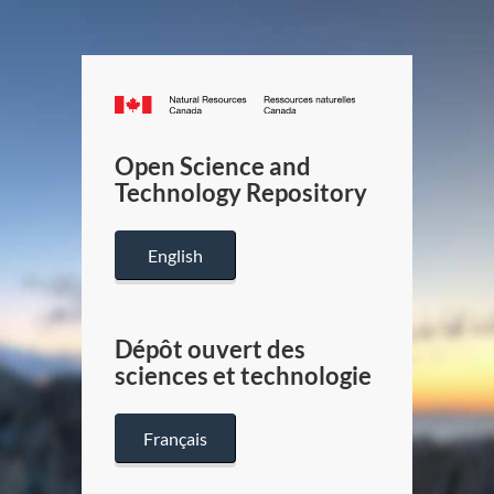
Canada.ca
/
Gouverneme
Open Science and
du
Technology Repository
Canada
English
Dépôt ouvert des
sciences et technologie
Français