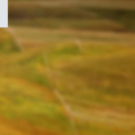
/
Symbole
du
gouvernement
du
Canada