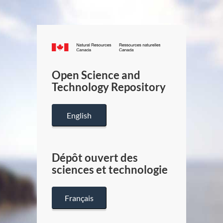
Canada.ca
/
Gouverneme
Open Science and
du
Technology Repository
Canada
English
Dépôt ouvert des
sciences et technologie
Français