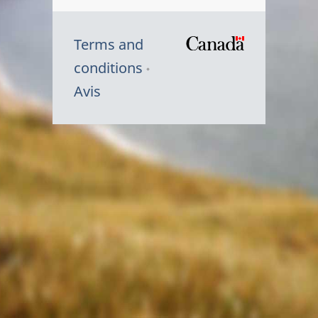
Terms and
/
conditions
Symbole
Avis
du
gouvernem
du
Canada