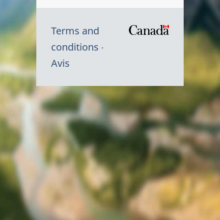
Terms and
/
conditions
Symbole
Avis
du
gouvernem
du
Canada