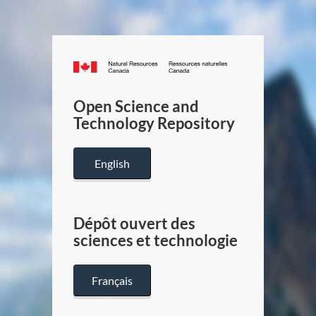
Canada.ca
/
Gouverneme
Open Science and
du
Technology Repository
Canada
English
Dépôt ouvert des
sciences et technologie
Français