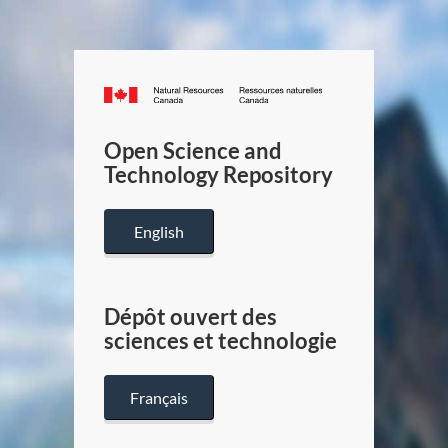
Canada.ca
/
Gouverneme
Open Science and
du
Technology Repository
Canada
English
Dépôt ouvert des
sciences et technologie
Français