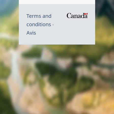
Terms and
/
conditions
Symbole
Avis
du
gouvernem
du
Canada