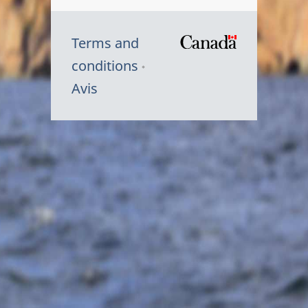
Terms and
/
conditions
Symbole
Avis
du
gouvernem
du
Canada