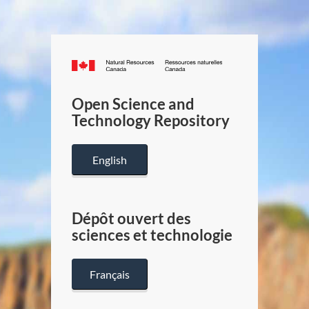
Canada.ca
/
Gouverneme
Open Science and
du
Technology Repository
Canada
English
Dépôt ouvert des
sciences et technologie
Français