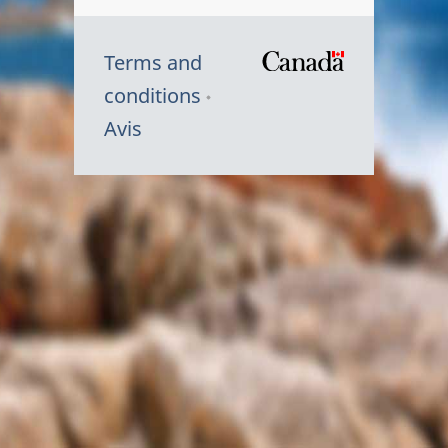
Terms and
/
conditions
Symbole
Avis
du
gouvernem
du
Canada