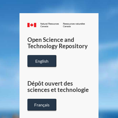
Canada.ca
/
Gouverneme
Open Science and
du
Technology Repository
Canada
English
Dépôt ouvert des
sciences et technologie
Français