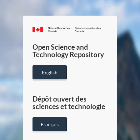
Canada.ca
/
Gouverneme
Open Science and
du
Technology Repository
Canada
English
Dépôt ouvert des
sciences et technologie
Français