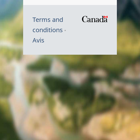
Terms and
/
conditions
Symbole
Avis
du
gouvernem
du
Canada