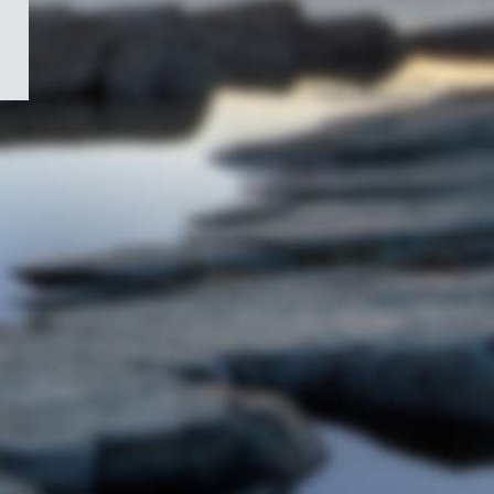
/
Symbole
du
gouvernement
du
Canada