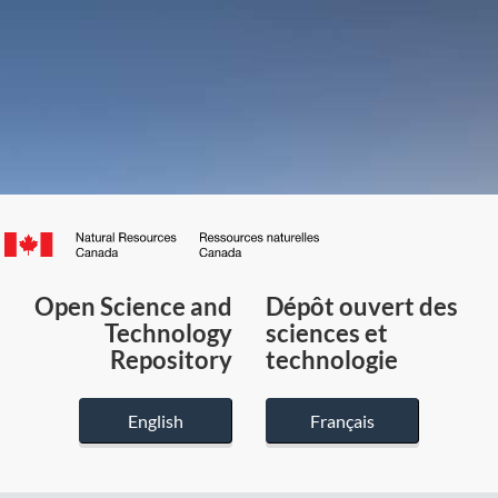
Canada.ca
/
Gouvernement
Open Science and
Dépôt ouvert des
du
Technology
sciences et
Canada
Repository
technologie
English
Français