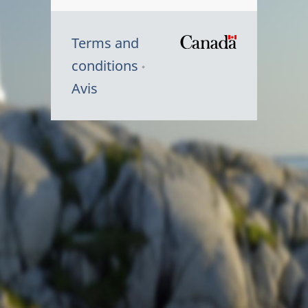
Terms and
/
conditions
Symbole
Avis
du
gouvernem
du
Canada