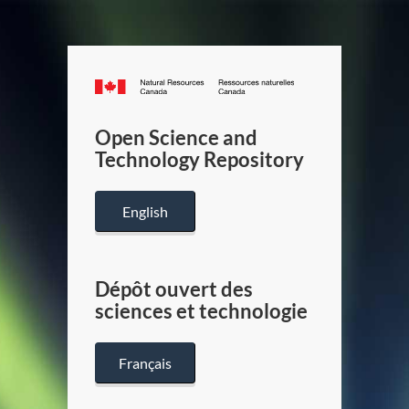
Canada.ca
/
Gouverneme
Open Science and
du
Technology Repository
Canada
English
Dépôt ouvert des
sciences et technologie
Français