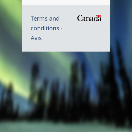
Terms and
/
conditions
Symbole
Avis
du
gouvernem
du
Canada