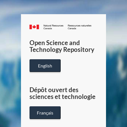
Canada.ca
/
Gouverneme
Open Science and
du
Technology Repository
Canada
English
Dépôt ouvert des
sciences et technologie
Français