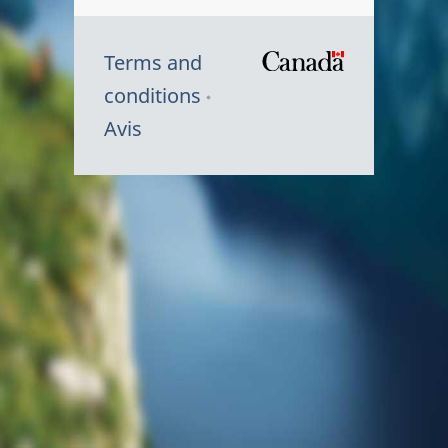
Terms and
/
conditions
Symbole
Avis
du
gouvernem
du
Canada