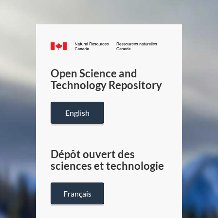
Canada.ca
/
Gouverneme
Open Science and
du
Technology Repository
Canada
English
Dépôt ouvert des
sciences et technologie
Français