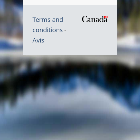
Terms and
/
conditions
Symbole
Avis
du
gouvernem
du
Canada