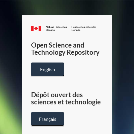
Canada.ca
/
Gouverneme
Open Science and
du
Technology Repository
Canada
English
Dépôt ouvert des
sciences et technologie
Français