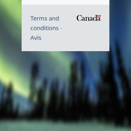
Terms and
/
conditions
Symbole
Avis
du
gouvernem
du
Canada