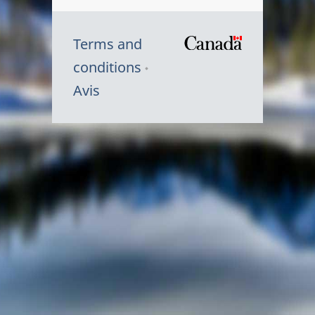
Terms and
/
conditions
Symbole
Avis
du
gouvernem
du
Canada