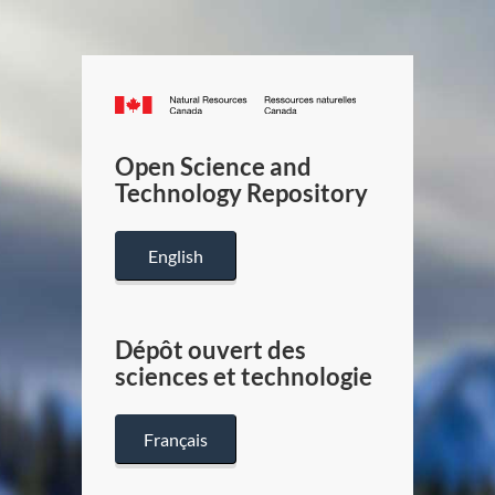
Canada.ca
/
Gouverneme
Open Science and
du
Technology Repository
Canada
English
Dépôt ouvert des
sciences et technologie
Français