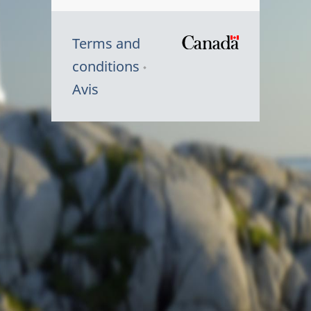
Terms and
/
conditions
Symbole
Avis
du
gouvernem
du
Canada