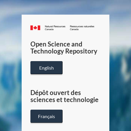
Canada.ca
/
Gouverneme
Open Science and
du
Technology Repository
Canada
English
Dépôt ouvert des
sciences et technologie
Français