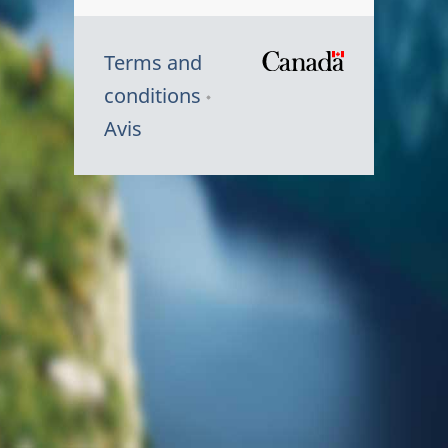
Terms and
/
conditions
Symbole
Avis
du
gouvernem
du
Canada