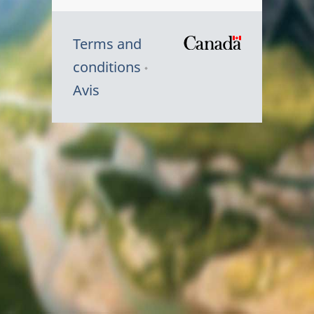
Terms and
/
conditions
Symbole
Avis
du
gouvernem
du
Canada