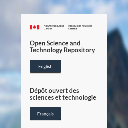
Canada.ca
/
Gouverneme
Open Science and
du
Technology Repository
Canada
English
Dépôt ouvert des
sciences et technologie
Français