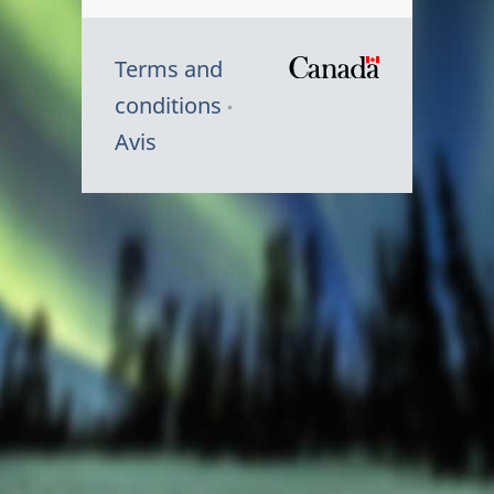
Terms and
/
conditions
Symbole
Avis
du
gouvernem
du
Canada