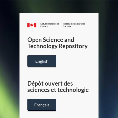
Canada.ca
/
Gouverneme
Open Science and
du
Technology Repository
Canada
English
Dépôt ouvert des
sciences et technologie
Français