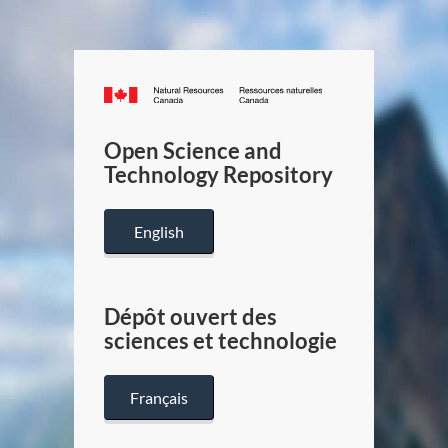
Canada.ca
/
Gouverneme
Open Science and
du
Technology Repository
Canada
English
Dépôt ouvert des
sciences et technologie
Français