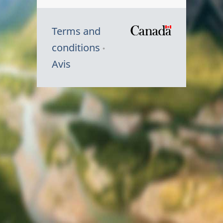
Terms and
/
conditions
Symbole
Avis
du
gouvernem
du
Canada