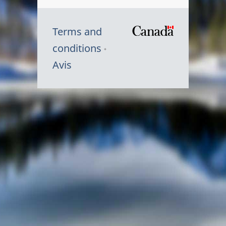
Terms and
/
conditions
Symbole
Avis
du
gouvernem
du
Canada