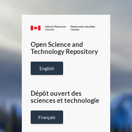
Canada.ca
/
Gouverneme
Open Science and
du
Technology Repository
Canada
English
Dépôt ouvert des
sciences et technologie
Français