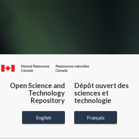
Canada.ca
/
Gouvernement
Open Science and
Dépôt ouvert des
du
Technology
sciences et
Canada
Repository
technologie
English
Français