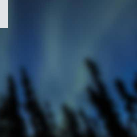
/
Symbole
du
gouvernement
du
Canada