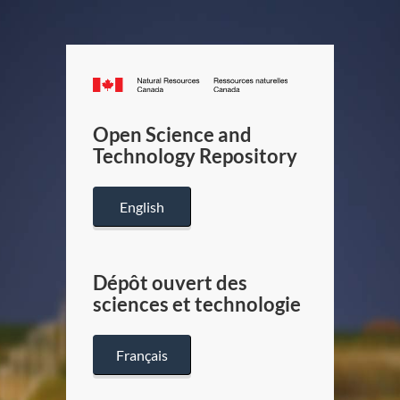
Canada.ca
/
Gouverneme
Open Science and
du
Technology Repository
Canada
English
Dépôt ouvert des
sciences et technologie
Français