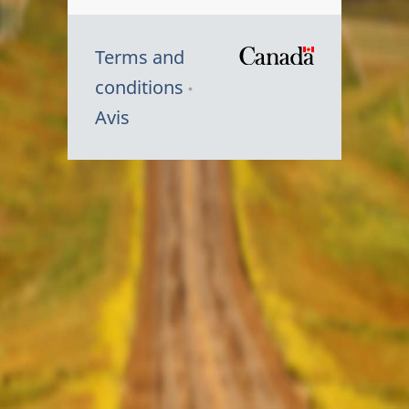
Terms and
/
conditions
Symbole
Avis
du
gouvernem
du
Canada