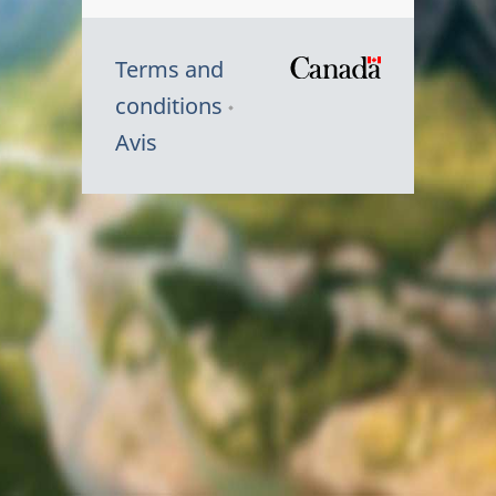
Terms and
/
conditions
Symbole
Avis
du
gouvernem
du
Canada