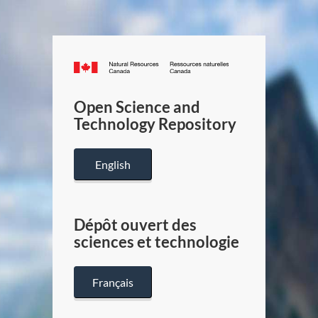
Canada.ca
/
Gouverneme
Open Science and
du
Technology Repository
Canada
English
Dépôt ouvert des
sciences et technologie
Français