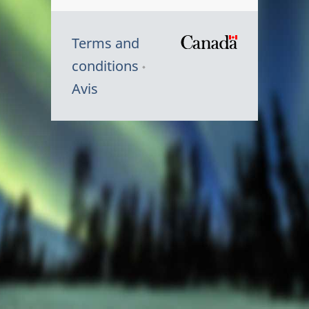
Terms and
/
conditions
Symbole
Avis
du
gouvernem
du
Canada