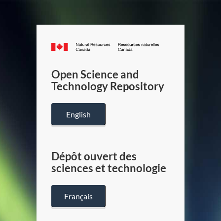
Canada.ca
/
Gouverneme
Open Science and
du
Technology Repository
Canada
English
Dépôt ouvert des
sciences et technologie
Français